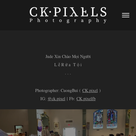
Jude Xin Chào Mọi Người
L ễ R ử a T ộ i
. . .
Photographer: CuongBui (
CK.pixel
)
IG:
@ck.pixel
| Fb:
CK.pixelfb