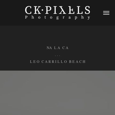
NA L A C A
. . .
L E O C A R R I L L O B E A C H