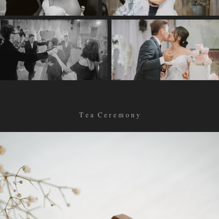
T e a C e r e m o n y