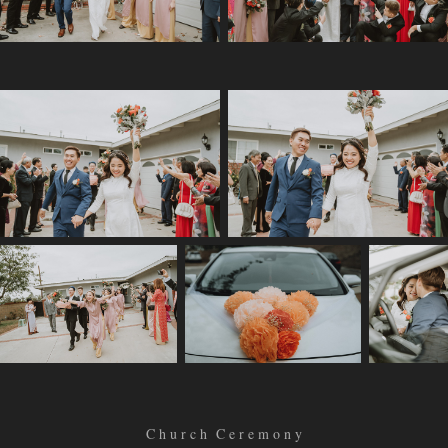
C h u r c h C e r e m o n y