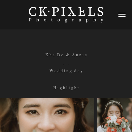
K h a D o & A n n i e
. . .
W e d d i n g d a y
H i g h l i g h t