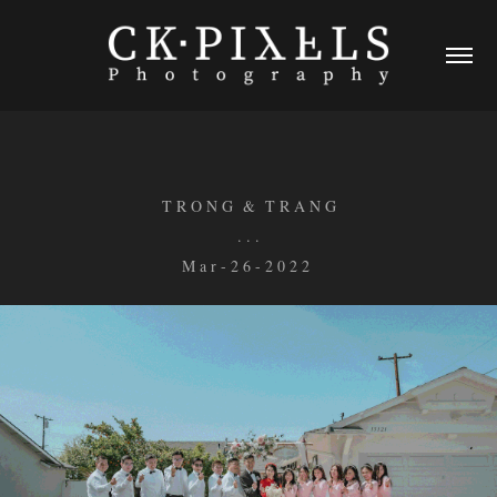
T R O N G & T R A N G
. . .
M a r - 2 6 - 2 0 2 2