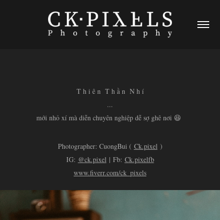
T h i ê n T h ầ n N h í
...
mới nhỏ xí mà diễn chuyên nghiệp dễ sợ ghê nơi 😆
Photographer: CuongBui (
Ck.pixel
)
IG:
@ck.pixel
| Fb:
Ck.pixelfb
www.fiverr.com/ck_pixels